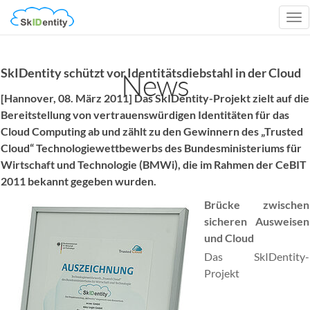
Tog
nav
SkIDentity schützt vor Identitätsdiebstahl in der Cloud
News
[Hannover, 08. März 2011] Das SkIDentity-Projekt zielt auf die
Bereitstellung von vertrauenswürdigen Identitäten für das
Cloud Computing ab und zählt zu den Gewinnern des „Trusted
Cloud“ Technologiewettbewerbs des Bundesministeriums für
Wirtschaft und Technologie (BMWi), die im Rahmen der CeBIT
2011 bekannt gegeben wurden.
Brücke zwischen
sicheren Ausweisen
und Cloud
Das SkIDentity-
Projekt