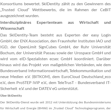
Konsortiums bewertet. SkIDentity zählt zu den Gewinnern des
„Trusted Cloud“ Wettbewerbs, die im Rahmen der CeBIT
ausgezeichnet wurden.
Interdisziplinäres Expertenteam aus Wirtschaft und
Wissenschaft
Das SkIDentity-Team besteht aus Experten der easy Login
GmbH, der ENX Association, den Fraunhofer Instituten IAO und
IGD, der OpenLimit SignCubes GmbH, der Ruhr Universität
Bochum, der Universität Passau sowie der Urospace GmbH und
wird vom eID-Spezialisten ecsec GmbH koordiniert. Darüber
hinaus wird das Projekt von maßgeblichen Verbänden, wie dem
Bundesverband Informationswirtschaft, Telekommunikation und
neue Medien e.V. (BITKOM), dem EuroCloud Deutschland_eco
e.V., dem ProSTEP iViP e.V., dem TeleTrusT - Bundesverband IT-
Sicherheit e.V. und der DATEV eG unterstützt.
Über SkIDentity
Der SkIDentity-Dienst wurde seit 2012 mit Unterstützung des Bundesministeriums
für Wirtschaft und Energie (BMWi) im „Trusted Cloud“ Technologieprogramm, der