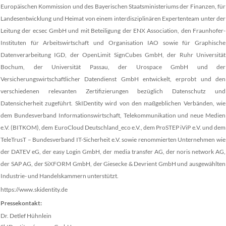
Europäischen Kommission und des Bayerischen Staatsministeriums der Finanzen, für
Landesentwicklung und Heimat von einem interdisziplinären Expertenteam unter der
Leitung der ecsec GmbH und mit Beteiligung der ENX Association, den Fraunhofer-
Instituten für Arbeitswirtschaft und Organisation IAO sowie für Graphische
Datenverarbeitung IGD, der OpenLimit SignCubes GmbH, der Ruhr Universität
Bochum, der Universität Passau, der Urospace GmbH und der
Versicherungswirtschaftlicher Datendienst GmbH entwickelt, erprobt und den
verschiedenen relevanten Zertifizierungen bezüglich Datenschutz und
Datensicherheit zugeführt. SkIDentity wird von den maßgeblichen Verbänden, wie
dem Bundesverband Informationswirtschaft, Telekommunikation und neue Medien
e.V. (BITKOM), dem EuroCloud Deutschland_eco e.V., dem ProSTEP iViP e.V. und dem
TeleTrusT – Bundesverband IT-Sicherheit e.V. sowie renommierten Unternehmen wie
der DATEV eG, der easy Login GmbH, der media transfer AG, der noris network AG,
der SAP AG, der SiXFORM GmbH, der Giesecke & Devrient GmbH und ausgewählten
Industrie- und Handelskammern unterstützt.
https://www.skidentity.de
Pressekontakt:
Dr. Detlef Hühnlein